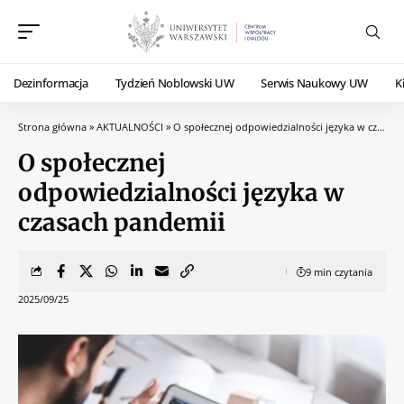
Dezinformacja
Tydzień Noblowski UW
Serwis Naukowy UW
K
Strona główna
»
AKTUALNOŚCI
»
O społecznej odpowiedzialności języka w czasach pandemii
O społecznej
odpowiedzialności języka w
czasach pandemii
9 min czytania
2025/09/25