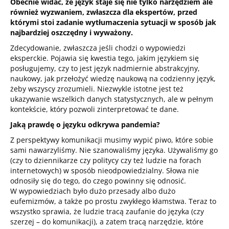
Obecnie widać, że język staje się nie tylko narzędziem ale
również wyzwaniem, zwłaszcza dla ekspertów, przed
którymi stoi zadanie wytłumaczenia sytuacji w sposób jak
najbardziej oszczędny i wyważony.
Zdecydowanie, zwłaszcza jeśli chodzi o wypowiedzi
eksperckie. Pojawia się kwestia tego, jakim językiem się
posługujemy, czy to jest język nadmiernie abstrakcyjny,
naukowy, jak przełożyć wiedzę naukową na codzienny język,
żeby wszyscy zrozumieli. Niezwykle istotne jest też
ukazywanie wszelkich danych statystycznych, ale w pełnym
kontekście, który pozwoli zinterpretować te dane.
Jaką prawdę o języku odkrywa pandemia?
Z perspektywy komunikacji musimy wypić piwo, które sobie
sami nawarzyliśmy. Nie szanowaliśmy języka. Używaliśmy go
(czy to dziennikarze czy politycy czy też ludzie na forach
internetowych) w sposób nieodpowiedzialny. Słowa nie
odnosiły się do tego, do czego powinny się odnosić.
W wypowiedziach było dużo przesady albo dużo
eufemizmów, a także po prostu zwykłego kłamstwa. Teraz to
wszystko sprawia, że ludzie tracą zaufanie do języka (czy
szerzej – do komunikacji), a zatem tracą narzędzie, które