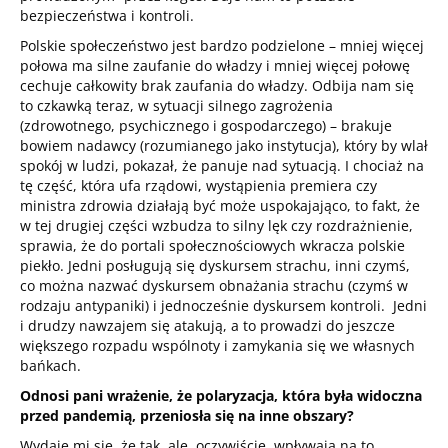
bezpieczeństwa i kontroli.
Polskie społeczeństwo jest bardzo podzielone – mniej więcej
połowa ma silne zaufanie do władzy i mniej więcej połowę
cechuje całkowity brak zaufania do władzy. Odbija nam się
to czkawką teraz, w sytuacji silnego zagrożenia
(zdrowotnego, psychicznego i gospodarczego) – brakuje
bowiem nadawcy (rozumianego jako instytucja), który by wlał
spokój w ludzi, pokazał, że panuje nad sytuacją. I chociaż na
tę część, która ufa rządowi, wystąpienia premiera czy
ministra zdrowia działają być może uspokajająco, to fakt, że
w tej drugiej części wzbudza to silny lęk czy rozdrażnienie,
sprawia, że do portali społecznościowych wkracza polskie
piekło. Jedni posługują się dyskursem strachu, inni czymś,
co można nazwać dyskursem obnażania strachu (czymś w
rodzaju antypaniki) i jednocześnie dyskursem kontroli. Jedni
i drudzy nawzajem się atakują, a to prowadzi do jeszcze
większego rozpadu wspólnoty i zamykania się we własnych
bańkach.
Odnosi pani wrażenie, że polaryzacja, która była widoczna
przed pandemią, przeniosła się na inne obszary?
Wydaje mi się, że tak, ale, oczywiście, wpływają na to