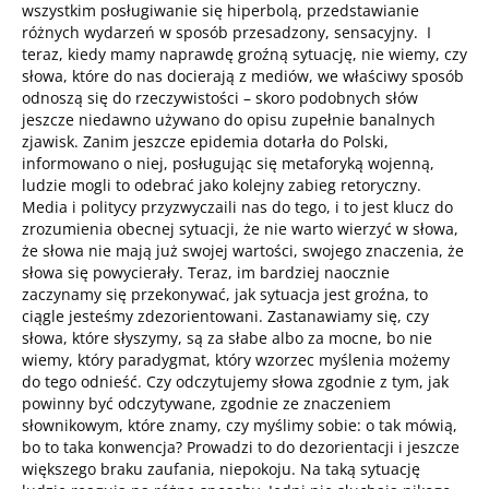
wszystkim posługiwanie się hiperbolą, przedstawianie
różnych wydarzeń w sposób przesadzony, sensacyjny. I
teraz, kiedy mamy naprawdę groźną sytuację, nie wiemy, czy
słowa, które do nas docierają z mediów, we właściwy sposób
odnoszą się do rzeczywistości – skoro podobnych słów
jeszcze niedawno używano do opisu zupełnie banalnych
zjawisk. Zanim jeszcze epidemia dotarła do Polski,
informowano o niej, posługując się metaforyką wojenną,
ludzie mogli to odebrać jako kolejny zabieg retoryczny.
Media i politycy przyzwyczaili nas do tego, i to jest klucz do
zrozumienia obecnej sytuacji, że nie warto wierzyć w słowa,
że słowa nie mają już swojej wartości, swojego znaczenia, że
słowa się powycierały. Teraz, im bardziej naocznie
zaczynamy się przekonywać, jak sytuacja jest groźna, to
ciągle jesteśmy zdezorientowani. Zastanawiamy się, czy
słowa, które słyszymy, są za słabe albo za mocne, bo nie
wiemy, który paradygmat, który wzorzec myślenia możemy
do tego odnieść. Czy odczytujemy słowa zgodnie z tym, jak
powinny być odczytywane, zgodnie ze znaczeniem
słownikowym, które znamy, czy myślimy sobie: o tak mówią,
bo to taka konwencja? Prowadzi to do dezorientacji i jeszcze
większego braku zaufania, niepokoju. Na taką sytuację