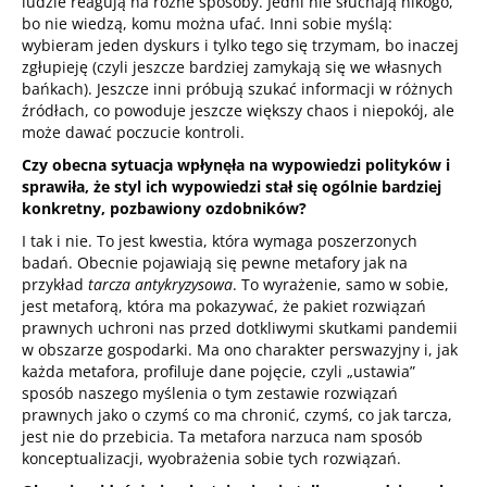
ludzie reagują na różne sposoby. Jedni nie słuchają nikogo,
bo nie wiedzą, komu można ufać. Inni sobie myślą:
wybieram jeden dyskurs i tylko tego się trzymam, bo inaczej
zgłupieję (czyli jeszcze bardziej zamykają się we własnych
bańkach). Jeszcze inni próbują szukać informacji w różnych
źródłach, co powoduje jeszcze większy chaos i niepokój, ale
może dawać poczucie kontroli.
Czy obecna sytuacja wpłynęła na wypowiedzi polityków i
sprawiła, że styl ich wypowiedzi stał się ogólnie bardziej
konkretny, pozbawiony ozdobników?
I tak i nie. To jest kwestia, która wymaga poszerzonych
badań. Obecnie pojawiają się pewne metafory jak na
przykład
tarcza antykryzysowa
. To wyrażenie, samo w sobie,
jest metaforą, która ma pokazywać, że pakiet rozwiązań
prawnych uchroni nas przed dotkliwymi skutkami pandemii
w obszarze gospodarki. Ma ono charakter perswazyjny i, jak
każda metafora, profiluje dane pojęcie, czyli „ustawia”
sposób naszego myślenia o tym zestawie rozwiązań
prawnych jako o czymś co ma chronić, czymś, co jak tarcza,
jest nie do przebicia. Ta metafora narzuca nam sposób
konceptualizacji, wyobrażenia sobie tych rozwiązań.