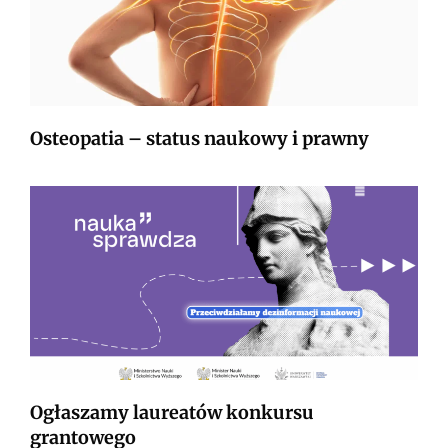
Osteopatia – status naukowy i prawny
Ogłaszamy laureatów konkursu
grantowego