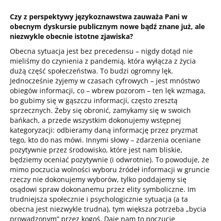
Czy z perspektywy językoznawstwa zauważa Pani w
obecnym dyskursie publicznym nowe bądź znane już, ale
niezwykle obecnie istotne zjawiska?
Obecna sytuacja jest bez precedensu – nigdy dotąd nie
mieliśmy do czynienia z pandemią, która wyłącza z życia
dużą część społeczeństwa. To budzi ogromny lęk.
Jednocześnie żyjemy w czasach cyfrowych – jest mnóstwo
obiegów informacji, co – wbrew pozorom – ten lęk wzmaga,
bo gubimy się w gąszczu informacji, często zresztą
sprzecznych. Żeby się obronić, zamykamy się w swoich
bańkach, a przede wszystkim dokonujemy wstępnej
kategoryzacji: odbieramy daną informację przez pryzmat
tego, kto do nas mówi. Innymi słowy – zdarzenia oceniane
pozytywnie przez środowisko, które jest nam bliskie,
będziemy oceniać pozytywnie (i odwrotnie). To powoduje, że
mimo poczucia wolności wyboru źródeł informacji w gruncie
rzeczy nie dokonujemy wyborów, tylko poddajemy się
osądowi spraw dokonanemu przez elity symboliczne. Im
trudniejsza społecznie i psychologicznie sytuacja (a ta
obecna jest niezwykle trudna), tym większa potrzeba „bycia
prowadzonym” przez kogoś. Daje nam to poczucie