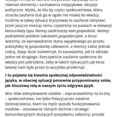
również elementy i zachowania niejęzykowe, decyzje
polityczne. Myślę, że dla tej części społeczeństwa, która
straciła zaufanie (lub go w ogóle nie miała) do władzy,
trudniej w takiej sytuacji kryzysowej to zaufanie odzyskać.
Jeżeli jeszcze miesiąc temu czytaliśmy na paskach w telewizji
komunikaty typu
Niemcy zazdroszczą nam gospodarki
,
Niemcy
podrażnieni polskimi sukcesami gospodarczymi
, a teraz
widzimy, że wprowadzenie stanu wyjątkowego po prostu
położyłoby tę gospodarkę całkowicie, a Niemcy sobie jednak
radzą, dając duże subwencje, to zauważamy, jak to odstaje
jedno od drugiego. Rzeczywiście zaufanie społeczne do
władzy jest potrzebne, żeby w takich sytuacjach jak teraz
łatwiej nam było przez to wszystko przebrnąć.
I tu pojawia się kwestia społecznej odpowiedzialności
języka, w obecnej sytuacji ponownie przypominamy sobie,
jak kluczową rolę w naszym życiu odgrywa język.
Moc słów zdecydowanie osłabła – zapracowaliśmy na to (my
– społeczeństwa, nie tylko Polacy) przez ostatnie
dziesięciolecia. Mam na myśli sposób funkcjonowania
mediów – stosowanie różnych technik i strategii
komunikacyjnych służących pozyskaniu odbiorcy, przede