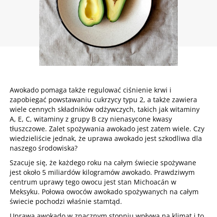
Awokado pomaga także regulować ciśnienie krwi i
zapobiegać powstawaniu cukrzycy typu 2, a także zawiera
wiele cennych składników odżywczych, takich jak witaminy
A, E, C, witaminy z grupy B czy nienasycone kwasy
tłuszczowe. Zalet spożywania awokado jest zatem wiele. Czy
wiedzieliście jednak, że uprawa awokado jest szkodliwa dla
naszego środowiska?
Szacuje się, że każdego roku na całym świecie spożywane
jest około 5 miliardów kilogramów awokado. Prawdziwym
centrum uprawy tego owocu jest stan Michoacán w
Meksyku. Połowa owoców awokado spożywanych na całym
świecie pochodzi właśnie stamtąd.
Uprawa awokado w znacznym stopniu wpływa na klimat i to