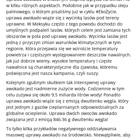
w kilku różnych aspektach. Podobnie jak w przypadku oleju
palmowego, o którym pisaliśmy już w cyklu #EkoŻycie,
uprawa awokado wiąże się z wycinką lasów pod tereny
uprawne. W Meksyku często z tego powodu dochodzi do
umyślnych podpaleń lasów, których celem jest zamiana tych
obszarów w pola pod uprawę awokado. Wycinka lasów jest
jedną z przyczyn zmian warunków klimatycznych w tym
regionie, która przejawia się we wzroście temperatury
powietrza i częstszym występowaniem deszczów nawalnych.
Jak już dobrze wiemy, wysokie temperatury i częste
nawałnice są charakterystyczne dla zjawiska, któremu
poświęcona jest nasza kampania, czyli suszy.
Kolejnym zgubnym skutkiem tak intensywnej uprawy
awokado jest nadmierne zużycie wody. Codziennie w tym
celu zużywa się około 9,5 miliarda litrów wody! Ponadto
uprawa awokado wiąże się z emisją dwutlenku węgla, który
jest jednym z gazów cieplarnianych odpowiedzialnych za
globalne ocieplenie. Uprawa dwóch owoców awokado
związana jest z emisją 846.36 g dwutlenku węgla!
To tylko kilka przykładów negatywnego oddziaływania
masowej uprawy awokado na środowisko. Niewątpliwie, aby