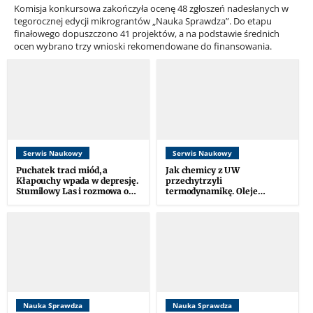
Komisja konkursowa zakończyła ocenę 48 zgłoszeń nadesłanych w
tegorocznej edycji mikrograntów „Nauka Sprawdza”. Do etapu
finałowego dopuszczono 41 projektów, a na podstawie średnich
ocen wybrano trzy wnioski rekomendowane do finansowania.
Serwis Naukowy
Serwis Naukowy
Puchatek traci miód, a
Jak chemicy z UW
Kłapouchy wpada w depresję.
przechytrzyli
Stumilowy Las i rozmowa o
termodynamikę. Oleje
zmianie klimatu
roślinne zamiast ropy
naftowej
Nauka Sprawdza
Nauka Sprawdza