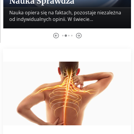
Nauka Sprawdza
Nauka opiera się na faktach, pozostaje niezależna
od indywidualnych opinii. W świecie…