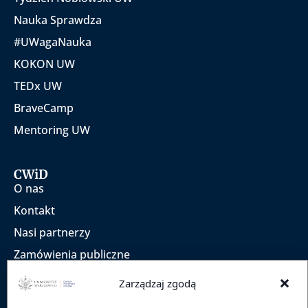
Nauka Sprawdza
#UWagaNauka
KOKON UW
TEDx UW
BraveCamp
Mentoring UW
CWiD
O nas
Kontakt
Nasi partnerzy
Zamówienia publiczne
Praca
×
Zarządzaj zgodą
Deklaracja dostępności