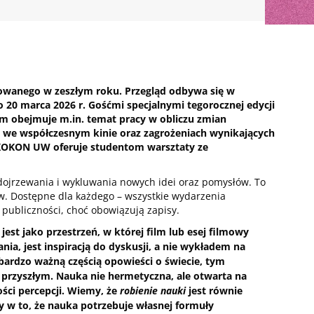
owanego w zeszłym roku. Przegląd odbywa się w
o 20 marca 2026 r. Gośćmi specjalnymi tegorocznej edycji
am obejmuje m.in. temat pracy w obliczu zmian
u we współczesnym kinie oraz zagrożeniach wynikających
ż KOKON UW oferuje studentom warsztaty ze
dojrzewania i wykluwania nowych idei oraz pomysłów. To
w. Dostępne dla każdego – wszystkie wydarzenia
ubliczności, choć obowiązują zapisy.
t jako przestrzeń, w której film lub esej filmowy
ia, jest inspiracją do dyskusji, a nie wykładem na
 bardzo ważną częścią opowieści o świecie, tym
 przyszłym. Nauka nie hermetyczna, ale otwarta na
ości percepcji. Wiemy, że
robienie nauki
jest równie
 w to, że nauka potrzebuje własnej formuły