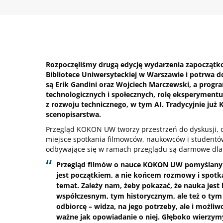
Rozpoczęliśmy drugą edycję wydarzenia zapoczątk
Bibliotece Uniwersyteckiej w Warszawie i potrwa d
są Erik Gandini oraz Wojciech Marczewski, a progr
technologicznych i społecznych, rolę eksperyment
z rozwoju technicznego, w tym AI. Tradycyjnie ju
scenopisarstwa.
Przegląd KOKON UW tworzy przestrzeń do dyskusji, 
miejsce spotkania filmowców, naukowców i studentó
odbywające się w ramach przeglądu są darmowe dla p
Przegląd filmów o nauce KOKON UW pomyślany jes
jest początkiem, a nie końcem rozmowy i spotkan
temat. Zależy nam, żeby pokazać, że nauka jest
współczesnym, tym historycznym, ale też o tym
odbiorcę – widza, na jego potrzeby, ale i możliw
ważne jak opowiadanie o niej. Głęboko wierzymy