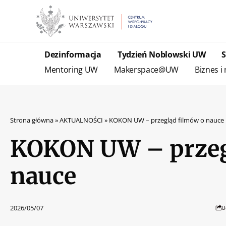
Dezinformacja
Tydzień Noblowski UW
Mentoring UW
Makerspace@UW
Biznes i
Strona główna
»
AKTUALNOŚCI
»
KOKON UW – przegląd filmów o nauce
KOKON UW – przeg
nauce
2026/05/07
U