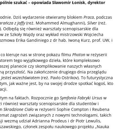
spólnie szukać – opowiada Sławomir Łonisk, dyrektor
wodnie. Dziś wydarzenie otwieramy blokiem
Praca
, podczas
rańcza z Jaffy
(reż. Mohammed Almughanni),
Silver
(reż.
i). Odbędą się również warsztaty scenopisarskie dla
w ze Szkoły Wajdy oraz wykład mistrzowski Wojciecha
mowa Erika Gandiniego z dr hab. Iwoną Kurz, prof. UW, i
co kieruje nas w stronę pokazu filmu
Photon
w reżyserii
utorem tego wyjątkowego dzieła, które kompleksowo
naszej planecie czy skomplikowanie naszych własnych
ą przyszłość. Na zakończenie drugiego dnia przeglądu
m
Jesteś wszechświatem
(reż. Pavlo Ostrikov). To futurystyczna
tym, jak ważne jest, by na swojej drodze spotkać kogoś, kto
cji.
rtym na faktach. Rozpocznie go
Symfonia Fabryki Ursus
w
zi również warsztaty scenopisarskie dla studentów i
lm
Skradzione Ciało
w reżyserii Sophie Compton i Reubena
temat zagrożeń związanych z nowymi technologami, takich
ji wezmą udział Adrianna Prodeus i dr Piotr Lewulis,
zawskiego, członek zespołu naukowego projektu „Nauka