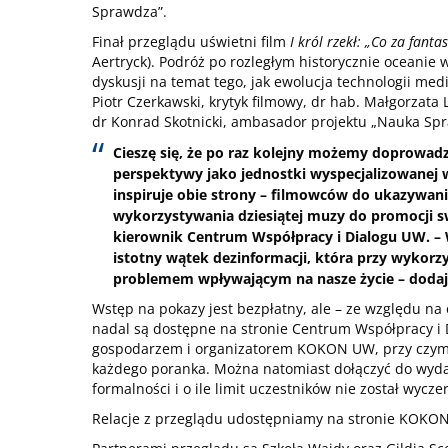
Sprawdza”.
Finał przeglądu uświetni film
I król rzekł: „Co za fant
Aertryck). Podróż po rozległym historycznie oceanie
dyskusji na temat tego, jak ewolucja technologii me
Piotr Czerkawski, krytyk filmowy, dr hab. Małgorzata 
dr Konrad Skotnicki, ambasador projektu „Nauka Spr
Cieszę się, że po raz kolejny możemy doprowadzi
perspektywy jako jednostki wyspecjalizowanej 
inspiruje obie strony – filmowców do ukazywa
wykorzystywania dziesiątej muzy do promocji s
kierownik Centrum Współpracy i Dialogu UW. –
istotny wątek dezinformacji, która przy wykorzys
problemem wpływającym na nasze życie – dodaj
Wstęp na pokazy jest bezpłatny, ale – ze względu na 
nadal są dostępne na stronie
Centrum Współpracy i 
gospodarzem i organizatorem KOKON UW, przy czym f
każdego poranka. Można natomiast dołączyć do wyda
formalności i o ile limit uczestników nie został wycze
Relacje z przeglądu udostępniamy na stronie
KOKON