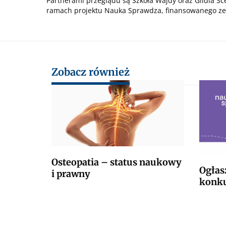
Partnerami przeglądu są Szkoła Wajdy oraz Gildia Sc
ramach projektu Nauka Sprawdza, finansowanego ze 
Zobacz również
Osteopatia – status naukowy
Ogłas
i prawny
konku