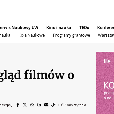
Serwis Naukowy UW
Kino i nauka
TEDx
Konfere
 nauka
Koła Naukowe
Programy grantowe
Warszta
ląd filmów o
5 min czytania
dostępnij