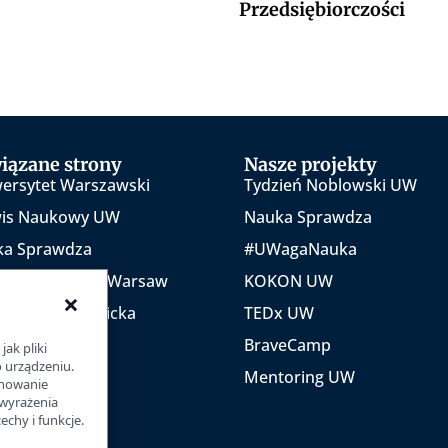
Przedsiębiorczości
iązane strony
Nasze projekty
ersytet Warszawski
Tydzień Noblowski UW
wis Naukowy UW
Nauka Sprawdza
ka Sprawdza
#UWagaNauka
 University of Warsaw
KOKON UW
×
jatywa Akademicka
TEDx UW
szawa
BraveCamp
jak pliki
o urządzeniu.
Mentoring UW
chowanie
 wyrażenia
chy i funkcje.