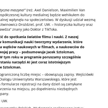
astyczna maszyna!”
(reż. Axel Danielson, Maximilien Van
 współczesnej kultury medialnej będzie wehikułem do
dialnej wpłynęła na społeczeństwo. W dyskusji udział wezmą
Litwinowicz-Droździel, prof. UW. – historyczka kultury oraz
awdza” znany jako Doktor z TikToka.
ć do spotkania światów filmu i nauki. Z naszej
w komunikacji nauki tworzymy wydarzenie, które
nia wątków naukowych w filmach, a naukowców do
wojej pracy – podsumowuje Jacek Sztolcman,
 W tym roku w programie poruszamy szczególnie
taniu narzędzi AI jest coraz istotniejszym
e Sztolcman.
ograniczoną liczbę miejsc – obowiązują zapisy. Wejściówki
Dialogu Uniwersytetu Warszawskiego
, które jest
ormularze rejestracji na dany dzień są zamykane
rzenia na miejscu, po dopełnieniu niezbędnych
rpany.
 UW
.