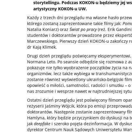
storytellingu. Podczas KOKON-u będziemy jej w
artystyczny KOKON-u UW.
Każdy z trzech dni przeglądu ma własne hasło prze
którego zostaną zaprezentowane takie filmy jak:
Poma
Natalia Koniarz) oraz
Świat po pracy
(reż. Erik Gandin
studentów i doktorantów prowadzone przez ekspertó
Marczewskiego. Pierwszy dzień KOKON-u zakończy roz
dr Kają Klimek.
Drugi dzień przeglądu poświęcamy eksperymentowi, 
Normana Leto. Po seansie odbędzie się rozmowa z a
pokazuje nie tylko wyobrażenie początków życia na 
organizmów, lecz także wybiega w transhumanistyczn
zostanie również wyświetlony ukraińsko-belgijski fil
opowieść o miłości, samotności, radości i smutku – o 
nas zrozumie i wesprze nawet w najtrudniejszej sytua
Ostatni dzień przeglądu jest poświęcony filmom opa
reżyserii Jaśminy Wójcik, która po emisji przeprowad
doktorantów. Następnie zostanie zaprezentowany fi
Hamlyna, który będzie przyczynkiem do dyskusji na 
jak
deepfake
i szeroko pojęta dezinformacja. W dyskus
dyrektor Centrum Nauk Sądowych Uniwersytetu Wars