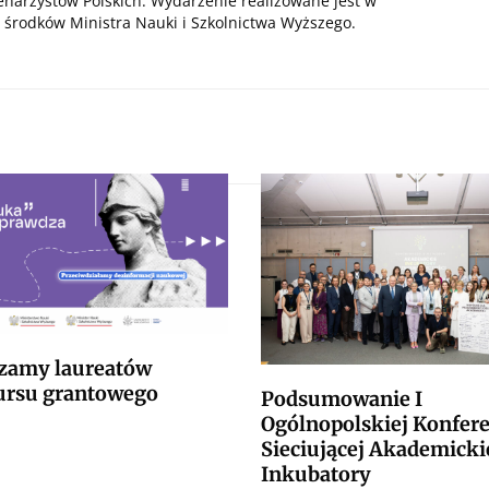
enarzystów Polskich. Wydarzenie realizowane jest w
środków Ministra Nauki i Szkolnictwa Wyższego.
zamy laureatów
rsu grantowego
Podsumowanie I
Ogólnopolskiej Konfere
Sieciującej Akademicki
Inkubatory