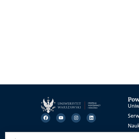
Pow
Uniw
Ser
Nau
TEDx