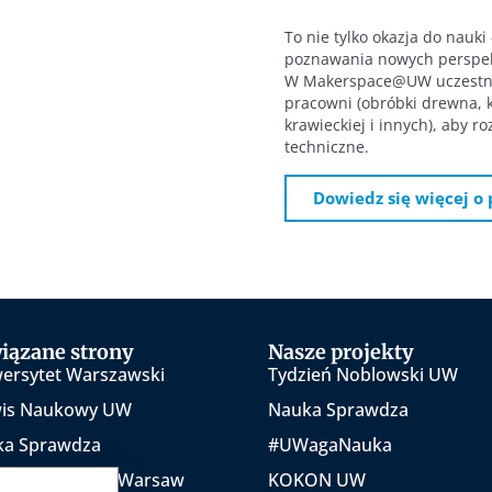
To nie tylko okazja do nauki 
poznawania nowych perspek
W Makerspace@UW uczestni
pracowni (obróbki drewna, 
krawieckiej i innych), aby r
techniczne.
Dowiedz się więcej 
iązane strony
Nasze projekty
ersytet Warszawski
Tydzień Noblowski UW
wis Naukowy UW
Nauka Sprawdza
ka Sprawdza
#UWagaNauka
 University of Warsaw
KOKON UW