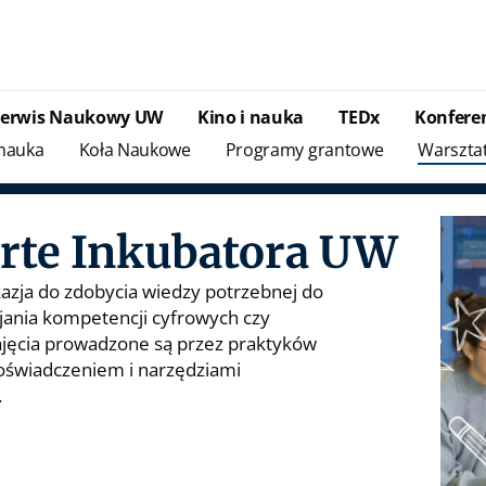
Serwis Naukowy UW
Kino i nauka
TEDx
Konfere
 nauka
Koła Naukowe
Programy grantowe
Warszta
rte Inkubatora UW
azja do zdobycia wiedzy potrzebnej do
jania kompetencji cyfrowych czy
ajęcia prowadzone są przez praktyków
 doświadczeniem i narzędziami
.