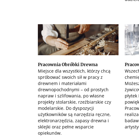
Pracownia Obróbki Drewna
Praco
Miejsce dla wszystkich, którzy chcą
Wszech
spróbować swoich sił w pracy z
chemię,
drewnem i materiałami
Możesz
drewnopochodnymi – od prostych
żywico
napraw i szlifowania, po własne
płytek
projekty stolarskie, rzeźbiarskie czy
powięk
modelarskie. Do dyspozycji
Pracow
użytkowników są narzędzia ręczne,
realiz
elektronarzędzia, zapasy drewna i
badawc
sklejki oraz pełne wsparcie
artyst
opiekunów.