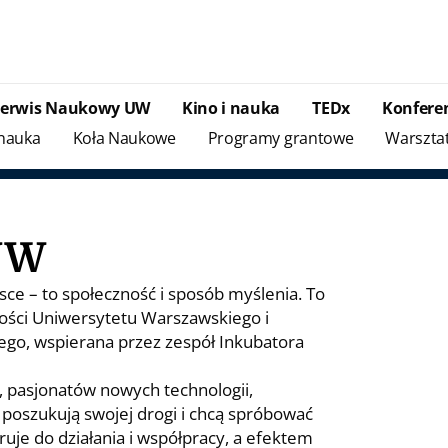
Serwis Naukowy UW
Kino i nauka
TEDx
Konfere
 nauka
Koła Naukowe
Programy grantowe
Warszta
UW
ce – to społeczność i sposób myślenia. To
ności Uniwersytetu Warszawskiego i
o, wspierana przez zespół Inkubatora
, pasjonatów nowych technologii,
 poszukują swojej drogi i chcą spróbować
e do działania i współpracy, a efektem