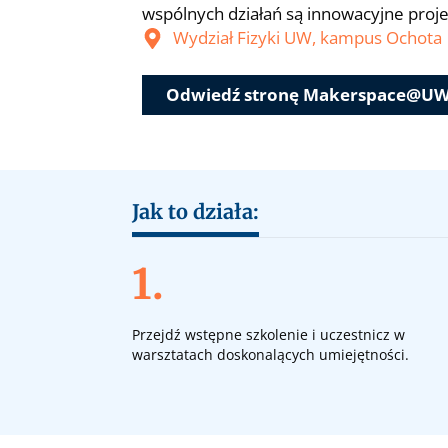
wspólnych działań są innowacyjne projek
Wydział Fizyki UW, kampus Ochota
Odwiedź stronę Makerspace@U
Jak to działa:
1.
Przejdź wstępne szkolenie i uczestnicz w
warsztatach doskonalących umiejętności.