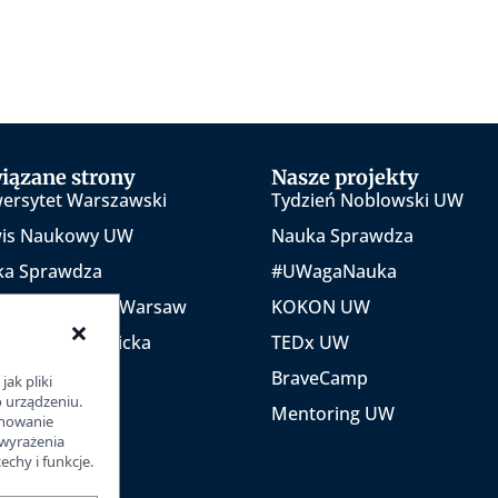
iązane strony
Nasze projekty
ersytet Warszawski
Tydzień Noblowski UW
wis Naukowy UW
Nauka Sprawdza
ka Sprawdza
#UWagaNauka
 University of Warsaw
KOKON UW
×
jatywa Akademicka
TEDx UW
szawa
BraveCamp
jak pliki
o urządzeniu.
Mentoring UW
chowanie
 wyrażenia
chy i funkcje.