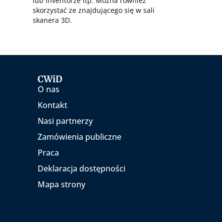
lub Inventorze itp. Można również
skorzystać ze znajdującego się w sali
skanera 3D.
CWiD
O nas
Kontakt
Nasi partnerzy
Zamówienia publiczne
Praca
Deklaracja dostępności
Mapa strony