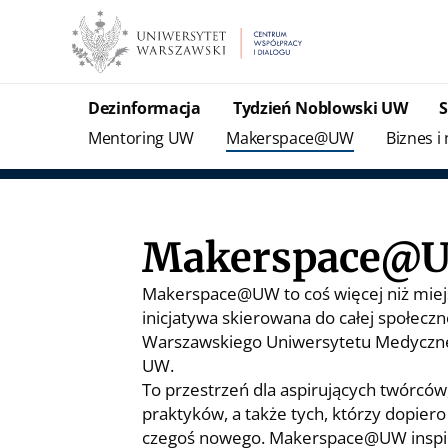
Dezinformacja
Tydzień Noblowski UW
Mentoring UW
Makerspace@UW
Biznes i
Makerspace@
Makerspace@UW to coś więcej niż miejs
inicjatywa skierowana do całej społecz
Warszawskiego Uniwersytetu Medyczneg
UW.
To przestrzeń dla aspirujących twórców
praktyków, a także tych, którzy dopiero
czegoś nowego. Makerspace@UW inspiruj