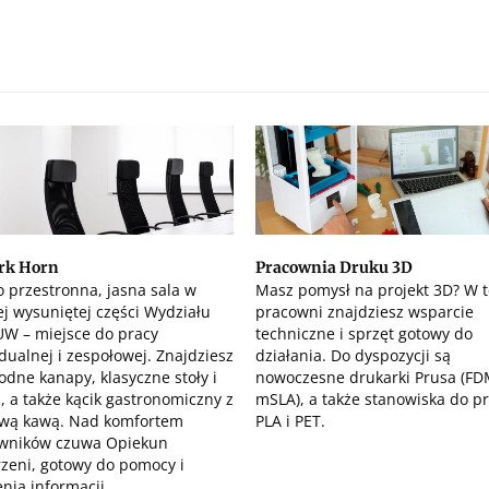
rk Horn
Pracownia Druku 3D
o przestronna, jasna sala w
Masz pomysł na projekt 3D? W t
ej wysuniętej części Wydziału
pracowni znajdziesz wsparcie
 UW – miejsce do pracy
techniczne i sprzęt gotowy do
dualnej i zespołowej. Znajdziesz
działania. Do dyspozycji są
odne kanapy, klasyczne stoły i
nowoczesne drukarki Prusa (FD
a, a także kącik gastronomiczny z
mSLA), a także stanowiska do pr
wą kawą. Nad komfortem
PLA i PET.
owników czuwa Opiekun
rzeni, gotowy do pomocy i
enia informacji.