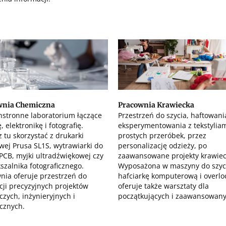
wnia Chemiczna
Pracownia Krawiecka
stronne laboratorium łączące
Przestrzeń do szycia, haftowania
 elektronikę i fotografię.
eksperymentowania z tekstyliam
 tu skorzystać z drukarki
prostych przeróbek, przez
wej Prusa SL1S, wytrawiarki do
personalizację odzieży, po
 PCB, myjki ultradźwiękowej czy
zaawansowane projekty krawiec
szalnika fotograficznego.
Wyposażona w maszyny do szyc
nia oferuje przestrzeń do
hafciarkę komputerową i overlo
acji precyzyjnych projektów
oferuje także warsztaty dla
zych, inżynieryjnych i
początkujących i zaawansowany
ycznych.