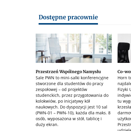
Dostępne pracownie
Przestrzeń Wspólnego Namysłu
Co-wo
Sale PWN to mini-salki konferencyjne
Horn t
stworzone dla studentów do pracy
najdal
zespołowej – od projektów
Fizyki
studenckich, przez przygotowania do
indywi
kolokwiów, po inicjatywy kół
tu wyg
naukowych. Do dyspozycji jest 10 sal
krzesł
(PWN-01 – PWN-10), każda dla maks. 8
darmo
osób, wyposażona w stół, tablicę i
użytk
duży ekran.
Przest
udziel