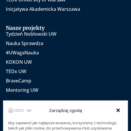
Inicjatywa Akademicka Warszawa
Nasze projekty
Tydzień Noblowski UW
Nauka Sprawdza
#UWagaNauka
KOKON UW
TEDx UW
BraveCamp
Mentoring UW
×
CWiD
Zarządzaj zgodą
O nas
Aby zapewnić jak najlepsze wrażenia, korzystamy z technologii,
Kontakt
takich jak pliki cookie, do przechowywania i/lub uzyskiwania