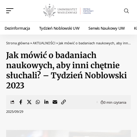
Dezinformacja
Tydzień Noblowski UW
Serwis Naukowy UW
K
Strona główna
»
AKTUALNOŚCI
»
Jak mówić o badaniach naukowych, aby inni chętnie słuchali? – Tydzień Noblowski 2023
Jak mówić o badaniach
naukowych, aby inni chętnie
słuchali? – Tydzień Noblowski
2023
0 min czytania
2025/09/29